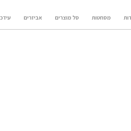
ות
מסחטות
סל מוצרים
אביזרים
עידכו
ירקות ושורשים