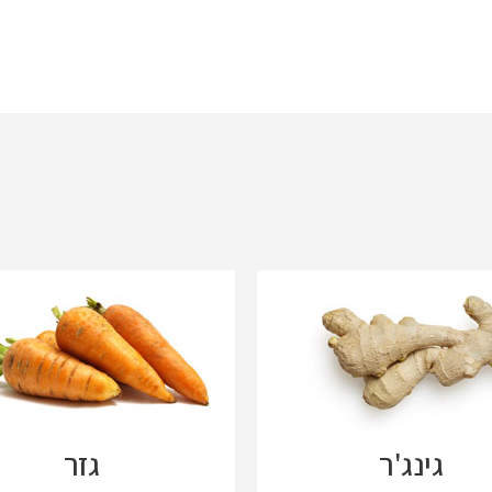
גינג'ר
גזר