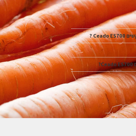
Cea ?
?