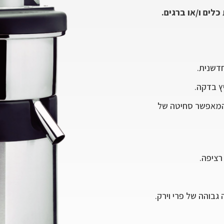
ים ו/או ברגים.
דשנית.
ץ בדקה.
 המאפשר סחיטה של
ציפה.
בוהה של פרי וירק.