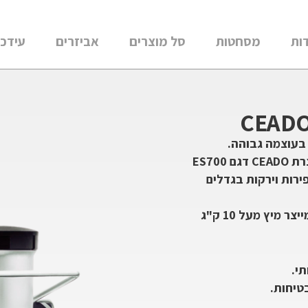
ות
מסחטות
סל מוצרים
אביזרים
עידכו
בעוצמה גבוהה.
מסחטה מיצים קשים להכנת מיץ גזר ופירות קשים תוצרת CEADO דגם ES700
רות וירקות בגדלים
המסחטת פירות קשים שלנו מיועדת לבית עסק אשר מייצר מיץ מעל 10 ק"ג
י.
טיחות.