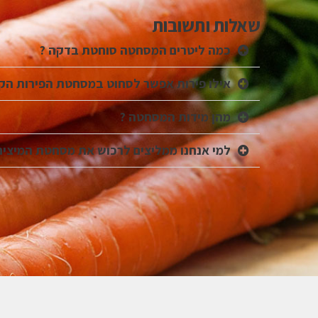
שאלות ותשובות
כמה ליטרים המסחטה סוחטת בדקה ?
אילו פירות אפשר לסחוט במסחטת הפירות הקשים do ES700
מהן מידות המסחטה ?
למי אנחנו ממליצים לרכוש את מסחטת המיצים Ceado ES700